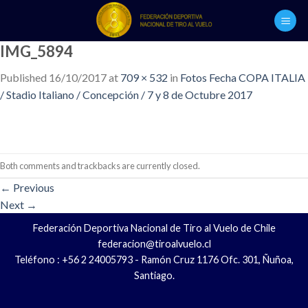
Skip
to
content
IMG_5894
Published
16/10/2017
at
709 × 532
in
Fotos Fecha COPA ITALIA
/ Stadio Italiano / Concepción / 7 y 8 de Octubre 2017
Both comments and trackbacks are currently closed.
←
Previous
Next
→
Federación Deportiva Nacional de Tiro al Vuelo de Chile
federacion@tiroalvuelo.cl
Teléfono : +56 2 24005793 - Ramón Cruz 1176 Ofc. 301, Ñuñoa,
Santiago.