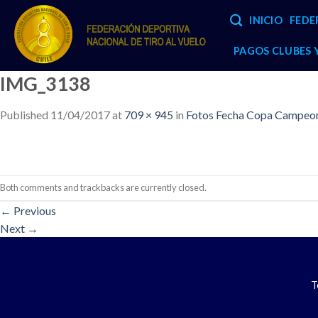
Skip
INICIO
FEDE
to
content
PAGOS CLUBES
IMG_3138
Published
11/04/2017
at
709 × 945
in
Fotos Fecha Copa Campeone
Both comments and trackbacks are currently closed.
←
Previous
Next
→
T