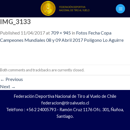
Skip
to
content
IMG_3133
Published
11/04/2017
at
709 × 945
in
Fotos Fecha Copa
Campeones Mundiales 08 y 09 Abril 2017 Polígono Lo Aguirre
Both comments and trackbacks are currently closed.
←
Previous
Next
→
Federación Deportiva Nacional de Tiro al Vuelo de Chile
federacion@tiroalvuelo.cl
Teléfono : +56 2 24005793 - Ramón Cruz 1176 Ofc. 301, Ñuñoa,
Santiago.