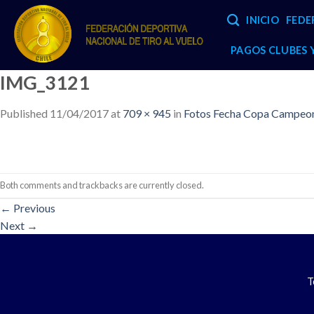
Skip
INICIO
FEDE
to
content
PAGOS CLUBES
IMG_3121
Published
11/04/2017
at
709 × 945
in
Fotos Fecha Copa Campeone
Both comments and trackbacks are currently closed.
←
Previous
Next
→
T