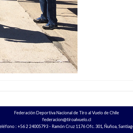
Federación Deportiva Nacional de Tiro al Vuelo de Chile
federacion@tiroalvuelo.cl
eléfono : +56 2 24005793 - Ramón Cruz 1176 Ofc. 301, Ñuñoa, Santiag