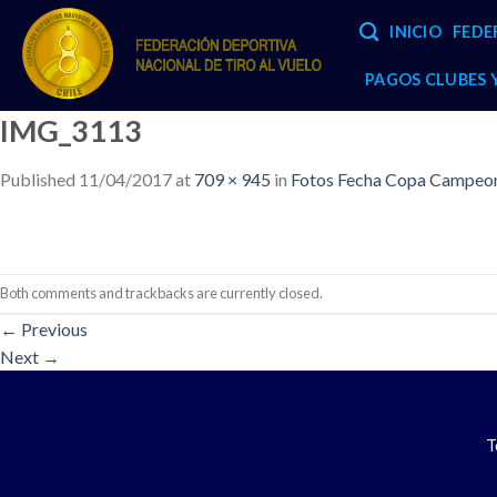
Skip
INICIO
FEDE
to
content
PAGOS CLUBES
IMG_3113
Published
11/04/2017
at
709 × 945
in
Fotos Fecha Copa Campeone
Both comments and trackbacks are currently closed.
←
Previous
Next
→
T