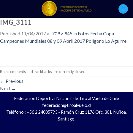
Skip
to
content
IMG_3111
Published
11/04/2017
at
709 × 945
in
Fotos Fecha Copa
Campeones Mundiales 08 y 09 Abril 2017 Polígono Lo Aguirre
Both comments and trackbacks are currently closed.
←
Previous
Next
→
Federación Deportiva Nacional de Tiro al Vuelo de Chile
federacion@tiroalvuelo.cl
Teléfono : +56 2 24005793 - Ramón Cruz 1176 Ofc. 301, Ñuñoa,
Santiago.