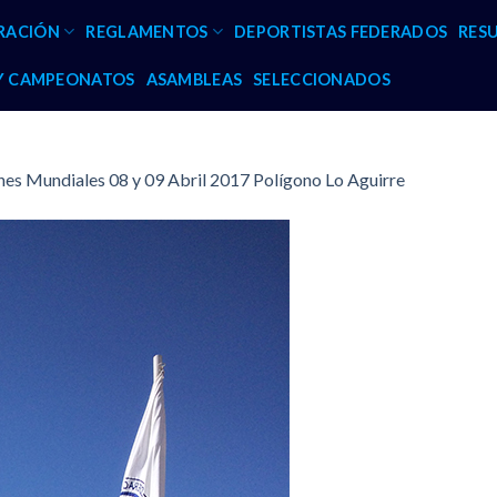
RACIÓN
REGLAMENTOS
DEPORTISTAS FEDERADOS
RES
 Y CAMPEONATOS
ASAMBLEAS
SELECCIONADOS
s Mundiales 08 y 09 Abril 2017 Polígono Lo Aguirre