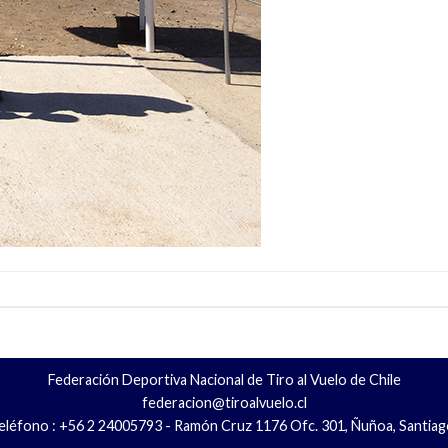
Federación Deportiva Nacional de Tiro al Vuelo de Chile
federacion@tiroalvuelo.cl
eléfono : +56 2 24005793 - Ramón Cruz 1176 Ofc. 301, Ñuñoa, Santiag