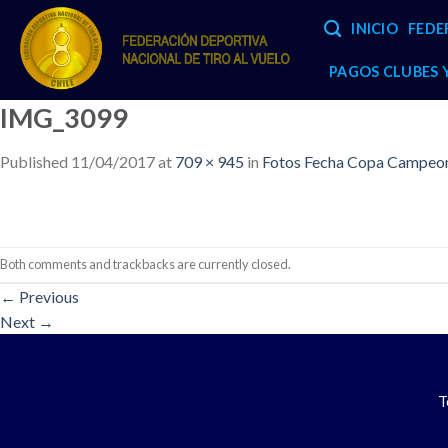
Skip
INICIO
FEDE
to
content
PAGOS CLUBES
IMG_3099
Published
11/04/2017
at
709 × 945
in
Fotos Fecha Copa Campeone
Both comments and trackbacks are currently closed.
←
Previous
Next
→
T