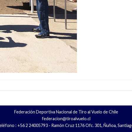
Federación Deportiva Nacional de Tiro al Vuelo de Chile
federacion@tiroalvuelo.cl
eléfono : +56 2 24005793 - Ramón Cruz 1176 Ofc. 301, Ñuñoa, Santiag