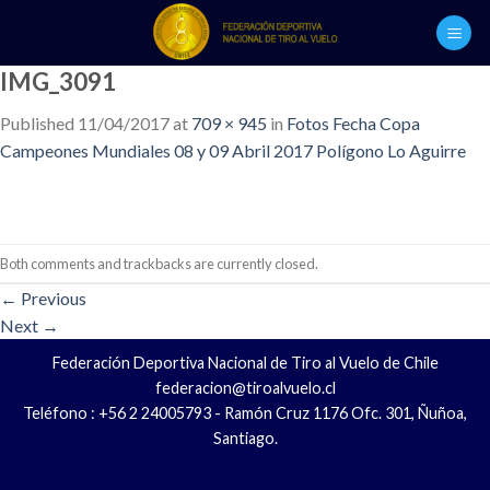
Skip
to
content
IMG_3091
Published
11/04/2017
at
709 × 945
in
Fotos Fecha Copa
Campeones Mundiales 08 y 09 Abril 2017 Polígono Lo Aguirre
Both comments and trackbacks are currently closed.
←
Previous
Next
→
Federación Deportiva Nacional de Tiro al Vuelo de Chile
federacion@tiroalvuelo.cl
Teléfono : +56 2 24005793 - Ramón Cruz 1176 Ofc. 301, Ñuñoa,
Santiago.