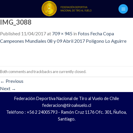
Skip
to
content
IMG_3088
Published
11/04/2017
at
709 × 945
in
Fotos Fecha Copa
Campeones Mundiales 08 y 09 Abril 2017 Polígono Lo Aguirre
Both comments and trackbacks are currently closed.
←
Previous
Next
→
Federación Deportiva Nacional de Tiro al Vuelo de Chile
federacion@tiroalvuelo.cl
Teléfono : +56 2 24005793 - Ramón Cruz 1176 Ofc. 301, Ñuñoa,
Santiago.