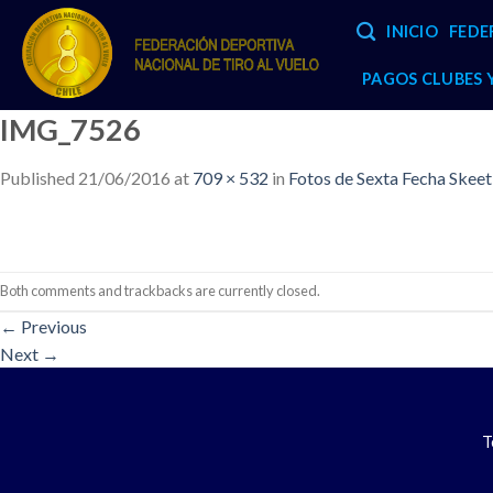
Skip
INICIO
FEDE
to
content
PAGOS CLUBES
IMG_7526
Published
21/06/2016
at
709 × 532
in
Fotos de Sexta Fecha Skee
Both comments and trackbacks are currently closed.
←
Previous
Next
→
T