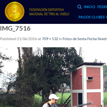
Skip
INICIO
FEDE
to
content
PAGOS CLUBES
IMG_7516
Published
21/06/2016
at
709 × 532
in
Fotos de Sexta Fecha Skee