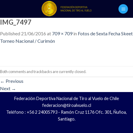
Skip
to
content
IMG_7497
Published
21/06/2016
at
709 × 709
in
Fotos de Sexta Fecha Skeet
Torneo Nacional / Curimón
Both comments and trackbacks are currently closed.
←
Previous
Next
→
Federación Deportiva Nacional de Tiro al Vuelo de Chile
federacion@tiroalvuelo.cl
Teléfono : +56 2 24005793 - Ramón Cruz 1176 Ofc. 301, Ñuñoa,
Santiago.