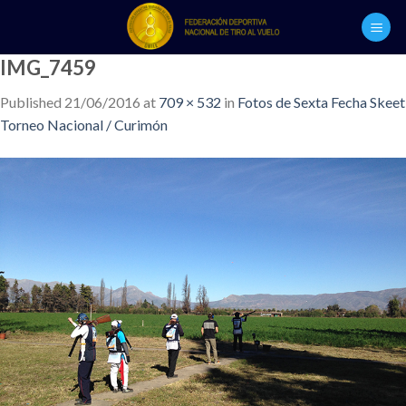
Skip
to
content
IMG_7459
Published
21/06/2016
at
709 × 532
in
Fotos de Sexta Fecha Skeet
Torneo Nacional / Curimón