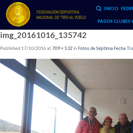
Skip
INICIO
FEDE
to
content
PAGOS CLUBES
img_20161016_135742
Published
17/10/2016
at
709 × 532
in
Fotos de Séptima Fecha Tra