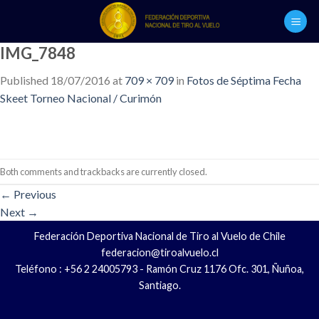
Skip
to
content
IMG_7848
Published
18/07/2016
at
709 × 709
in
Fotos de Séptima Fecha
Skeet Torneo Nacional / Curimón
Both comments and trackbacks are currently closed.
←
Previous
Next
→
Federación Deportiva Nacional de Tiro al Vuelo de Chile
federacion@tiroalvuelo.cl
Teléfono : +56 2 24005793 - Ramón Cruz 1176 Ofc. 301, Ñuñoa,
Santiago.