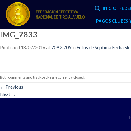
Skip
INICIO
FEDE
to
content
PAGOS CLUBES
IMG_7833
Published
18/07/2016
at
709 × 709
in
Fotos de Séptima Fecha Sk
Both comments and trackbacks are currently closed.
←
Previous
Next
→
T