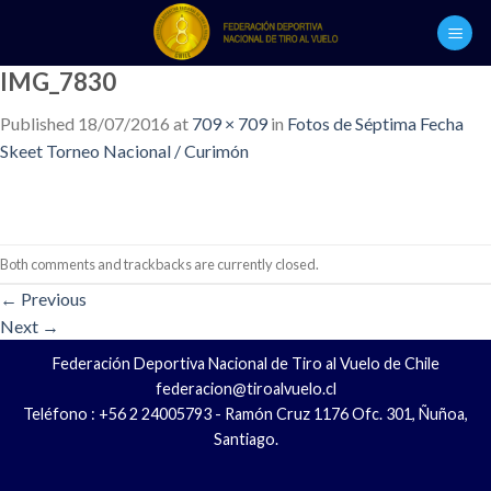
Skip
to
content
IMG_7830
Published
18/07/2016
at
709 × 709
in
Fotos de Séptima Fecha
Skeet Torneo Nacional / Curimón
Both comments and trackbacks are currently closed.
←
Previous
Next
→
Federación Deportiva Nacional de Tiro al Vuelo de Chile
federacion@tiroalvuelo.cl
Teléfono : +56 2 24005793 - Ramón Cruz 1176 Ofc. 301, Ñuñoa,
Santiago.