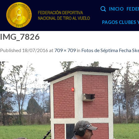
Skip
INICIO
FEDE
to
content
PAGOS CLUBES
IMG_7826
Published
18/07/2016
at
709 × 709
in
Fotos de Séptima Fecha Sk