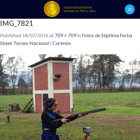
Skip
to
content
IMG_7821
Published
18/07/2016
at
709 × 709
in
Fotos de Séptima Fecha
Skeet Torneo Nacional / Curimón