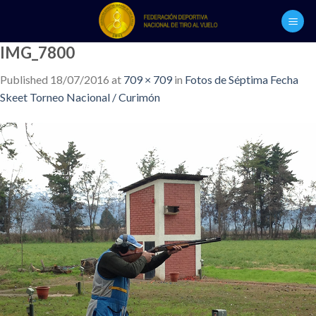
Skip
to
content
IMG_7800
Published
18/07/2016
at
709 × 709
in
Fotos de Séptima Fecha
Skeet Torneo Nacional / Curimón