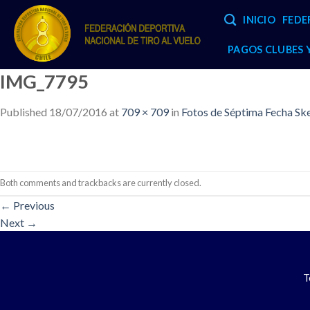
Skip
INICIO
FEDE
to
content
PAGOS CLUBES
IMG_7795
Published
18/07/2016
at
709 × 709
in
Fotos de Séptima Fecha Sk
Both comments and trackbacks are currently closed.
←
Previous
Next
→
T