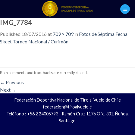
Skip
to
content
IMG_7784
Published
18/07/2016
at
709 × 709
in
Fotos de Séptima Fecha
Skeet Torneo Nacional / Curimón
Both comments and trackbacks are currently closed.
←
Previous
Next
→
Federación Deportiva Nacional de Tiro al Vuelo de Chile
federacion@tiroalvuelo.cl
Teléfono : +56 2 24005793 - Ramón Cruz 1176 Ofc. 301, Ñuñoa,
Santiago.