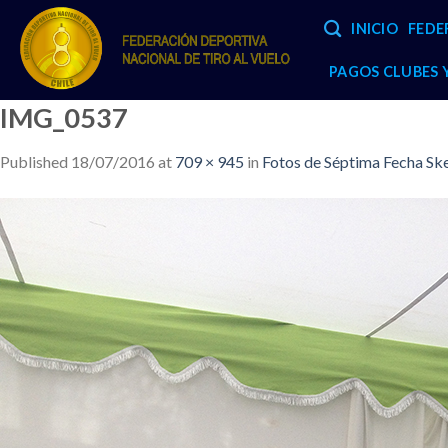
Skip
INICIO
FEDE
to
content
PAGOS CLUBES
IMG_0537
Published
18/07/2016
at
709 × 945
in
Fotos de Séptima Fecha Sk