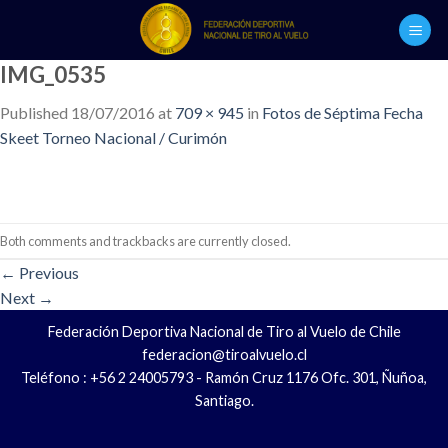
Skip
to
content
IMG_0535
Published
18/07/2016
at
709 × 945
in
Fotos de Séptima Fecha
Skeet Torneo Nacional / Curimón
Both comments and trackbacks are currently closed.
←
Previous
Next
→
Federación Deportiva Nacional de Tiro al Vuelo de Chile
federacion@tiroalvuelo.cl
Teléfono : +56 2 24005793 - Ramón Cruz 1176 Ofc. 301, Ñuñoa,
Santiago.