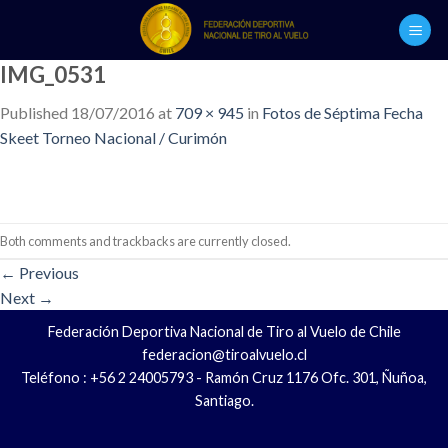
Skip
to
content
IMG_0531
Published
18/07/2016
at
709 × 945
in
Fotos de Séptima Fecha
Skeet Torneo Nacional / Curimón
Both comments and trackbacks are currently closed.
←
Previous
Next
→
Federación Deportiva Nacional de Tiro al Vuelo de Chile
federacion@tiroalvuelo.cl
Teléfono : +56 2 24005793 - Ramón Cruz 1176 Ofc. 301, Ñuñoa,
Santiago.