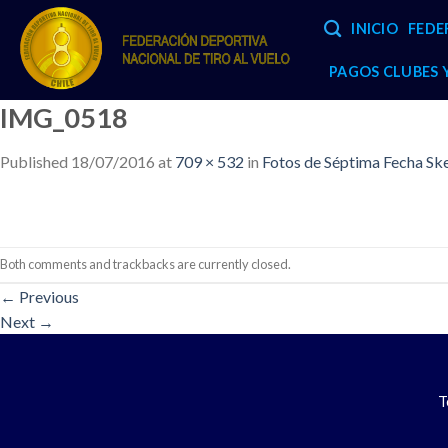
Skip
INICIO
FEDE
to
content
PAGOS CLUBES
IMG_0518
Published
18/07/2016
at
709 × 532
in
Fotos de Séptima Fecha Sk
Both comments and trackbacks are currently closed.
←
Previous
Next
→
T