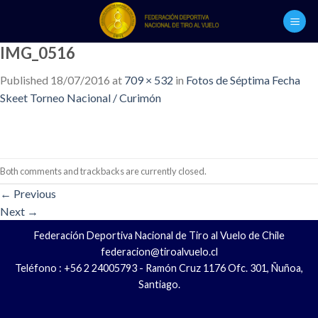
Skip
to
content
IMG_0516
Published
18/07/2016
at
709 × 532
in
Fotos de Séptima Fecha
Skeet Torneo Nacional / Curimón
Both comments and trackbacks are currently closed.
←
Previous
Next
→
Federación Deportiva Nacional de Tiro al Vuelo de Chile
federacion@tiroalvuelo.cl
Teléfono : +56 2 24005793 - Ramón Cruz 1176 Ofc. 301, Ñuñoa,
Santiago.