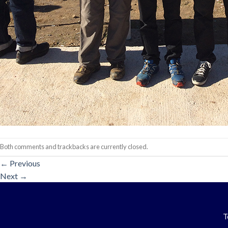
Both comments and trackbacks are currently closed.
←
Previous
Next
→
T