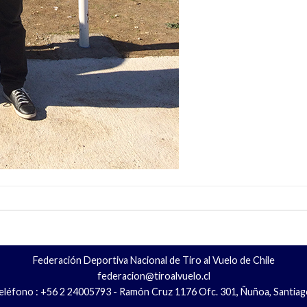
Federación Deportiva Nacional de Tiro al Vuelo de Chile
federacion@tiroalvuelo.cl
eléfono : +56 2 24005793 - Ramón Cruz 1176 Ofc. 301, Ñuñoa, Santiag