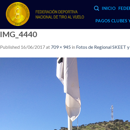
Skip
INICIO
FEDE
to
content
PAGOS CLUBES
IMG_4440
Published
16/06/2017
at
709 × 945
in
Fotos de Regional SKEET 