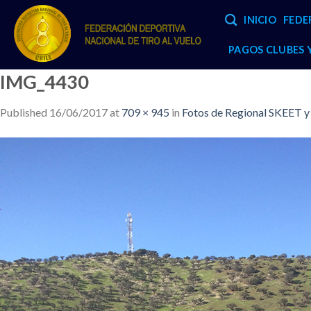
Skip
INICIO
FEDE
to
content
PAGOS CLUBES
IMG_4430
Published
16/06/2017
at
709 × 945
in
Fotos de Regional SKEET 