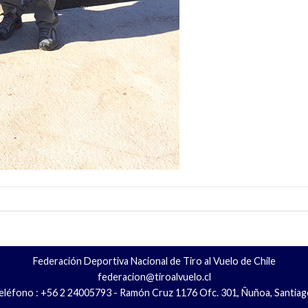
Federación Deportiva Nacional de Tiro al Vuelo de Chile
federacion@tiroalvuelo.cl
eléfono : +56 2 24005793 - Ramón Cruz 1176 Ofc. 301, Ñuñoa, Santiag