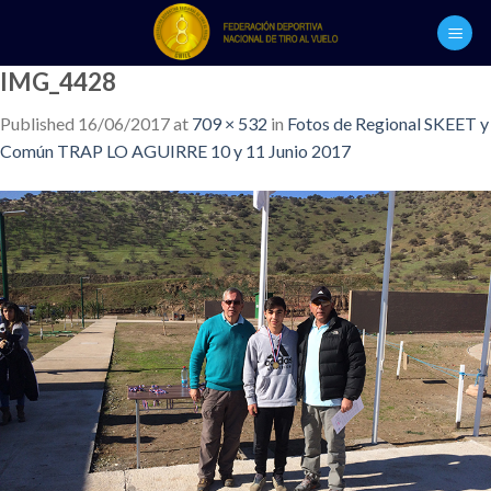
Skip
to
content
IMG_4428
Published
16/06/2017
at
709 × 532
in
Fotos de Regional SKEET y
Común TRAP LO AGUIRRE 10 y 11 Junio 2017