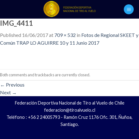
Skip
to
content
IMG_4411
Published
16/06/2017
at
709 × 532
in
Fotos de Regional SKEET y
Común TRAP LO AGUIRRE 10 y 11 Junio 2017
Both comments and trackbacks are currently closed.
←
Previous
Next
→
Federación Deportiva Nacional de Tiro al Vuelo de Chile
federacion@tiroalvuelo.cl
Teléfono : +56 2 24005793 - Ramón Cruz 1176 Ofc. 301, Ñuñoa,
Santiago.