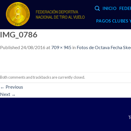
Skip
INICIO
FEDE
to
content
PAGOS CLUBES
IMG_0786
Published
24/08/2016
at
709 × 945
in
Fotos de Octava Fecha Skee
Both comments and trackbacks are currently closed.
←
Previous
Next
→
T