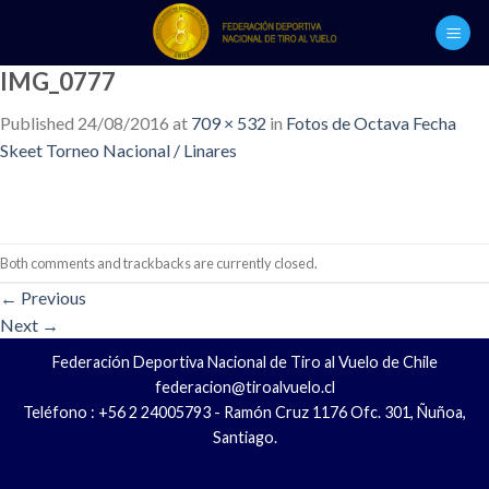
Skip
to
content
IMG_0777
Published
24/08/2016
at
709 × 532
in
Fotos de Octava Fecha
Skeet Torneo Nacional / Linares
Both comments and trackbacks are currently closed.
←
Previous
Next
→
Federación Deportiva Nacional de Tiro al Vuelo de Chile
federacion@tiroalvuelo.cl
Teléfono : +56 2 24005793 - Ramón Cruz 1176 Ofc. 301, Ñuñoa,
Santiago.