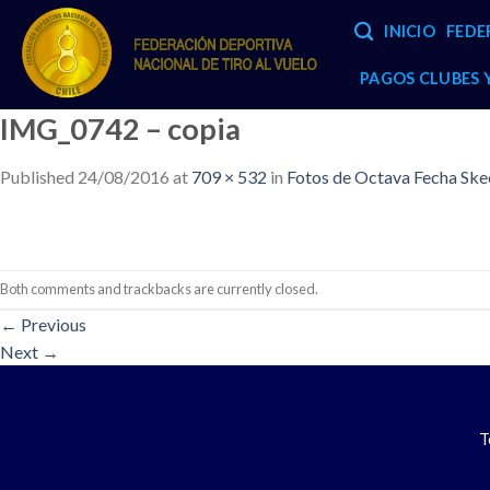
Skip
INICIO
FEDE
to
content
PAGOS CLUBES
IMG_0742 – copia
Published
24/08/2016
at
709 × 532
in
Fotos de Octava Fecha Skee
Both comments and trackbacks are currently closed.
←
Previous
Next
→
T