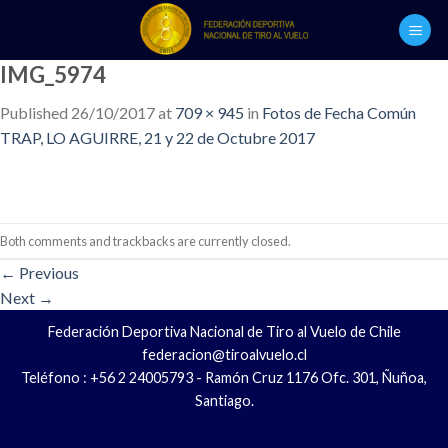
Skip
to
content
IMG_5974
Published
26/10/2017
at
709 × 945
in
Fotos de Fecha Común
TRAP, LO AGUIRRE, 21 y 22 de Octubre 2017
Both comments and trackbacks are currently closed.
←
Previous
Next
→
Federación Deportiva Nacional de Tiro al Vuelo de Chile
federacion@tiroalvuelo.cl
Teléfono : +56 2 24005793 - Ramón Cruz 1176 Ofc. 301, Ñuñoa,
Santiago.