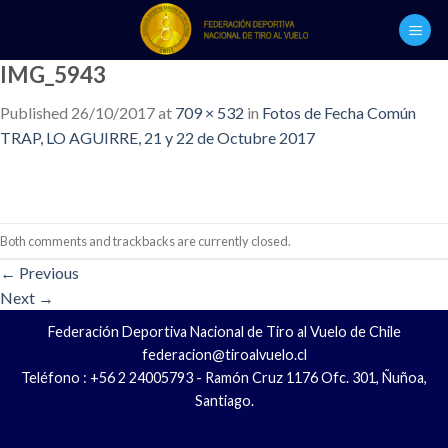
Skip
to
content
IMG_5943
Published
26/10/2017
at
709 × 532
in
Fotos de Fecha Común
TRAP, LO AGUIRRE, 21 y 22 de Octubre 2017
Both comments and trackbacks are currently closed.
←
Previous
Next
→
Federación Deportiva Nacional de Tiro al Vuelo de Chile
federacion@tiroalvuelo.cl
Teléfono : +56 2 24005793 - Ramón Cruz 1176 Ofc. 301, Ñuñoa,
Santiago.