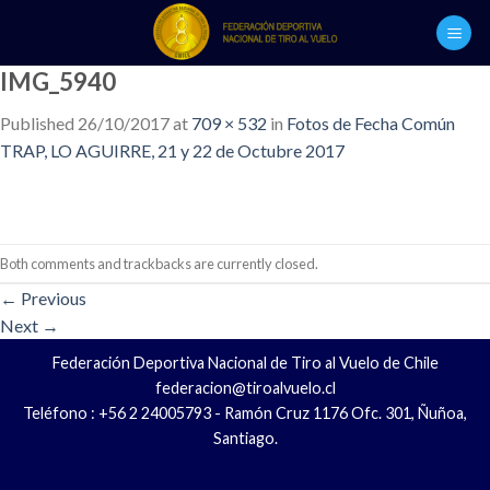
Skip
to
content
IMG_5940
Published
26/10/2017
at
709 × 532
in
Fotos de Fecha Común
TRAP, LO AGUIRRE, 21 y 22 de Octubre 2017
Both comments and trackbacks are currently closed.
←
Previous
Next
→
Federación Deportiva Nacional de Tiro al Vuelo de Chile
federacion@tiroalvuelo.cl
Teléfono : +56 2 24005793 - Ramón Cruz 1176 Ofc. 301, Ñuñoa,
Santiago.