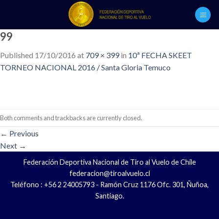
Skip
to
content
99
Published
17/10/2016
at
709 × 399
in
10ª FECHA SKEET
TORNEO NACIONAL 2016 / Santa Gloria Temuco
Both comments and trackbacks are currently closed.
←
Previous
Next
→
Federación Deportiva Nacional de Tiro al Vuelo de Chile
federacion@tiroalvuelo.cl
Teléfono : +56 2 24005793 - Ramón Cruz 1176 Ofc. 301, Ñuñoa,
Santiago.