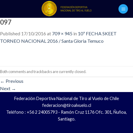
Skip
to
content
097
Published
17/10/2016
at
709 × 945
in
10ª FECHA SKEET
TORNEO NACIONAL 2016 / Santa Gloria Temuco
Both comments and trackbacks are currently closed.
←
Previous
Next
→
Federación Deportiva Nacional de Tiro al Vuelo de Chile
federacion@tiroalvuelo.cl
Teléfono : +56 2 24005793 - Ramón Cruz 1176 Ofc. 301, Ñuñoa,
Santiago.