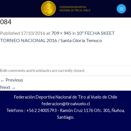
Skip
to
content
084
Published
17/10/2016
at
709 × 945
in
10ª FECHA SKEET
TORNEO NACIONAL 2016 / Santa Gloria Temuco
Both comments and trackbacks are currently closed.
←
Previous
Next
→
Federación Deportiva Nacional de Tiro al Vuelo de Chile
federacion@tiroalvuelo.cl
Teléfono : +56 2 24005793 - Ramón Cruz 1176 Ofc. 301, Ñuñoa,
Santiago.