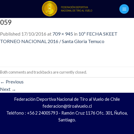
Skip
to
content
059
Published
17/10/2016
at
709 × 945
in
10ª FECHA SKEET
TORNEO NACIONAL 2016 / Santa Gloria Temuco
Both comments and trackbacks are currently closed.
←
Previous
Next
→
Federación Deportiva Nacional de Tiro al Vuelo de Chile
federacion@tiroalvuelo.cl
Teléfono : +56 2 24005793 - Ramón Cruz 1176 Ofc. 301, Ñuñoa,
Santiago.