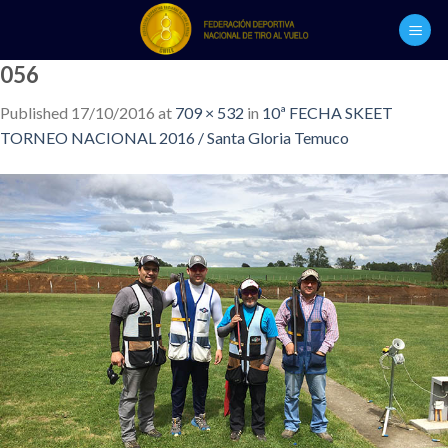
Skip
to
content
056
Published
17/10/2016
at
709 × 532
in
10ª FECHA SKEET
TORNEO NACIONAL 2016 / Santa Gloria Temuco