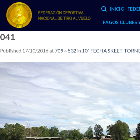
Skip
INICIO
FEDE
to
content
PAGOS CLUBES
041
Published
17/10/2016
at
709 × 532
in
10ª FECHA SKEET TORNEO