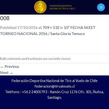
Skip
to
content
008
Published
17/10/2016
at
709 × 532
in
10ª FECHA SKEET
TORNEO NACIONAL 2016 / Santa Gloria Temuco
Both comments and trackbacks are currently closed.
←
Previous
Next
→
Federación Deportiva Nacional de Tiro al Vuelo de Chile
federacion@tiroalvuelo.cl
Teléfono : +56 2 24005793 - Ramón Cruz 1176 Ofc. 301, Ñuñoa,
Santiago.