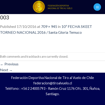
Skip
to
content
003
Published
17/10/2016
at
709 × 945
in
10ª FECHA SKEET
TORNEO NACIONAL 2016 / Santa Gloria Temuco
Both comments and trackbacks are currently closed.
←
Previous
Next
→
Federación Deportiva Nacional de Tiro al Vuelo de Chile
federacion@tiroalvuelo.cl
Teléfono : +56 2 24005793 - Ramón Cruz 1176 Ofc. 301, Ñuñoa,
Santiago.