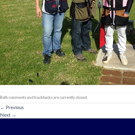
Both comments and trackbacks are currently closed.
←
Previous
Next
→