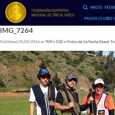
Skip
INICIO
FEDE
to
content
PAGOS CLUBES
IMG_7264
Published
25/05/2016
at
709 × 532
in
Fotos de 5a Fecha Skeet T