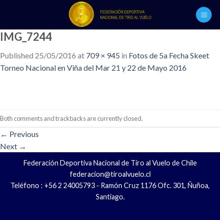
Skip
to
content
IMG_7244
Published
25/05/2016
at
709 × 945
in
Fotos de 5a Fecha Skeet
Torneo Nacional en Viña del Mar 21 y 22 de Mayo 2016
Both comments and trackbacks are currently closed.
←
Previous
Next
→
Federación Deportiva Nacional de Tiro al Vuelo de Chile
federacion@tiroalvuelo.cl
Teléfono : +56 2 24005793 - Ramón Cruz 1176 Ofc. 301, Ñuñoa,
Santiago.